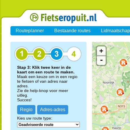
Routeplanner
Bestaande routes
Lidmaatschap
+
-
Stap 3: Klik twee keer in de
kaart om een route te maken.
Maak een keuze om in een regio
te fietsen of van adres naar
adres.
Zie de help-knop voor meer
uitleg.
Succes!
Regio
Adres-adres
Kies uw route type: