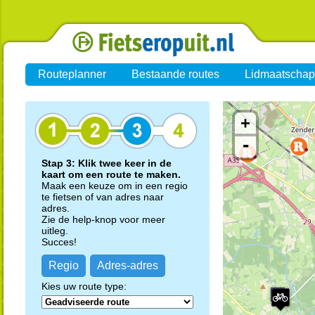
Routeplanner
Bestaande routes
Lidmaatschap
+
-
Stap 3: Klik twee keer in de
kaart om een route te maken.
Maak een keuze om in een regio
te fietsen of van adres naar
adres.
Zie de help-knop voor meer
uitleg.
Succes!
Regio
Adres-adres
Kies uw route type: