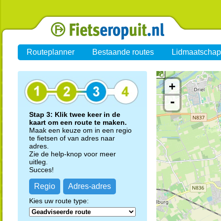
Routeplanner
Bestaande routes
Lidmaatschap
+
-
Stap 3: Klik twee keer in de
kaart om een route te maken.
Maak een keuze om in een regio
te fietsen of van adres naar
adres.
Zie de help-knop voor meer
uitleg.
Succes!
Regio
Adres-adres
Kies uw route type: