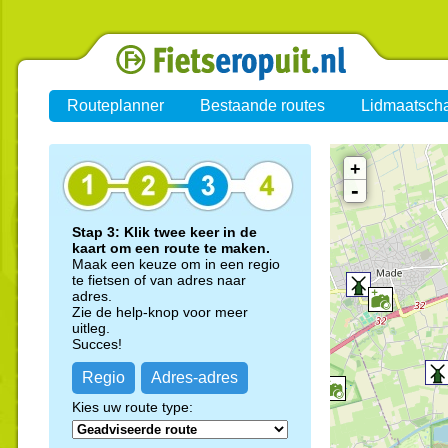
Routeplanner
Bestaande routes
Lidmaatsch
+
-
Stap 3: Klik twee keer in de
kaart om een route te maken.
Maak een keuze om in een regio
te fietsen of van adres naar
adres.
Zie de help-knop voor meer
uitleg.
Succes!
Regio
Adres-adres
Kies uw route type: