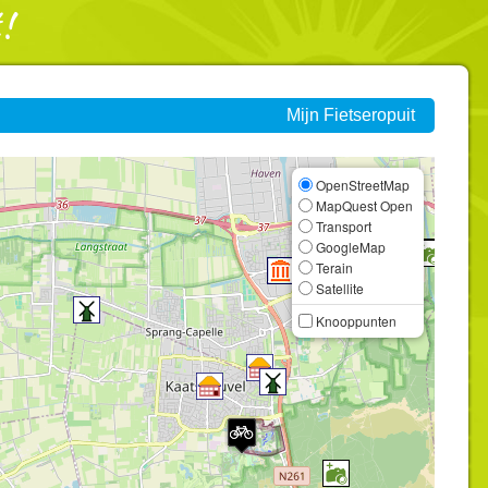
Mijn Fietseropuit
OpenStreetMap
MapQuest Open
Transport
GoogleMap
Terain
Satellite
Knooppunten