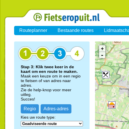
Routeplanner
Bestaande routes
Lidmaatsch
+
-
Stap 3: Klik twee keer in de
kaart om een route te maken.
Maak een keuze om in een regio
te fietsen of van adres naar
adres.
Zie de help-knop voor meer
uitleg.
Succes!
Regio
Adres-adres
Kies uw route type: