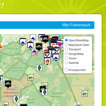
Mijn Fietseropuit
OpenStreetMap
MapQuest Open
Transport
GoogleMap
Terain
Satellite
Knooppunten