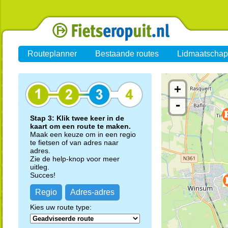
Routeplanner
Bestaande routes
Lidmaatschap
+
-
Stap 3: Klik twee keer in de
kaart om een route te maken.
Maak een keuze om in een regio
te fietsen of van adres naar
adres.
Zie de help-knop voor meer
uitleg.
Succes!
Regio
Adres-adres
Kies uw route type: