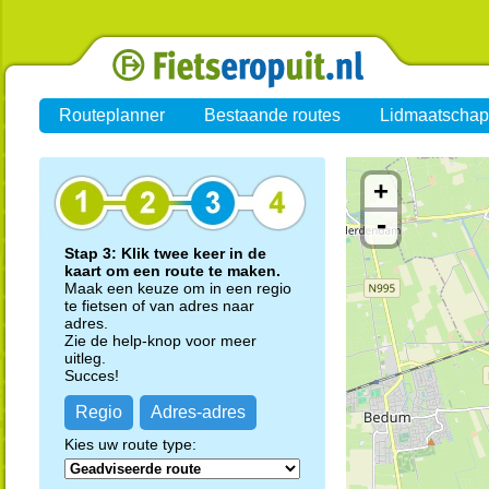
Routeplanner
Bestaande routes
Lidmaatschap
+
-
Stap 3: Klik twee keer in de
kaart om een route te maken.
Maak een keuze om in een regio
te fietsen of van adres naar
adres.
Zie de help-knop voor meer
uitleg.
Succes!
Regio
Adres-adres
Kies uw route type: