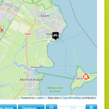
Powered by
Leaflet
— Map data ©
OpenStreetMap
contributors