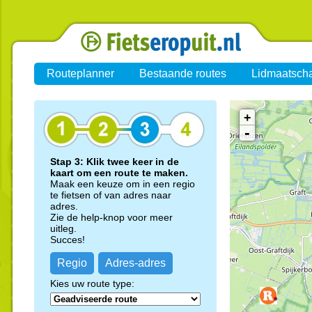
Routeplanner
Bestaande routes
Lidmaatsch
+
-
Stap 3: Klik twee keer in de
kaart om een route te maken.
Maak een keuze om in een regio
te fietsen of van adres naar
adres.
Zie de help-knop voor meer
uitleg.
Succes!
Regio
Adres-adres
Kies uw route type: