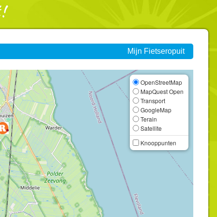
Mijn Fietseropuit
OpenStreetMap
MapQuest Open
Transport
GoogleMap
Terain
Satellite
Knooppunten