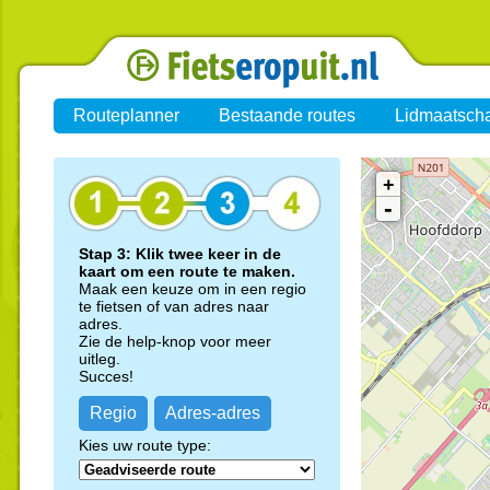
Routeplanner
Bestaande routes
Lidmaatsch
+
-
Stap 3: Klik twee keer in de
kaart om een route te maken.
Maak een keuze om in een regio
te fietsen of van adres naar
adres.
Zie de help-knop voor meer
uitleg.
Succes!
Regio
Adres-adres
Kies uw route type: