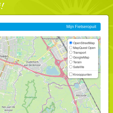
Mijn Fietseropuit
OpenStreetMap
MapQuest Open
Transport
GoogleMap
Terain
Satellite
Knooppunten