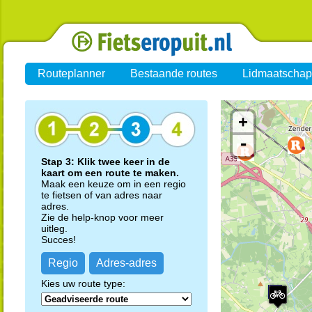
Routeplanner
Bestaande routes
Lidmaatschap
+
-
Stap 3: Klik twee keer in de
kaart om een route te maken.
Maak een keuze om in een regio
te fietsen of van adres naar
adres.
Zie de help-knop voor meer
uitleg.
Succes!
Regio
Adres-adres
Kies uw route type: