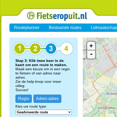
Routeplanner
Bestaande routes
Lidmaatschap
+
-
Stap 3: Klik twee keer in de
kaart om een route te maken.
Maak een keuze om in een regio
te fietsen of van adres naar
adres.
Zie de help-knop voor meer
uitleg.
Succes!
Regio
Adres-adres
Kies uw route type: