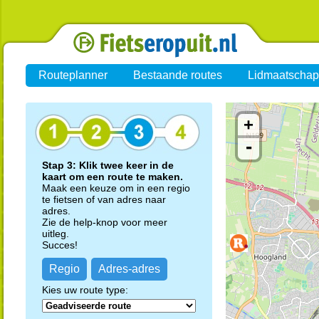
Routeplanner
Bestaande routes
Lidmaatschap
+
-
Stap 3: Klik twee keer in de
kaart om een route te maken.
Maak een keuze om in een regio
te fietsen of van adres naar
adres.
Zie de help-knop voor meer
uitleg.
Succes!
Regio
Adres-adres
Kies uw route type: