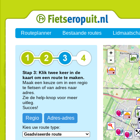
Routeplanner
Bestaande routes
Lidmaatsch
+
-
Stap 3: Klik twee keer in de
kaart om een route te maken.
Maak een keuze om in een regio
te fietsen of van adres naar
adres.
Zie de help-knop voor meer
uitleg.
Succes!
Regio
Adres-adres
Kies uw route type: