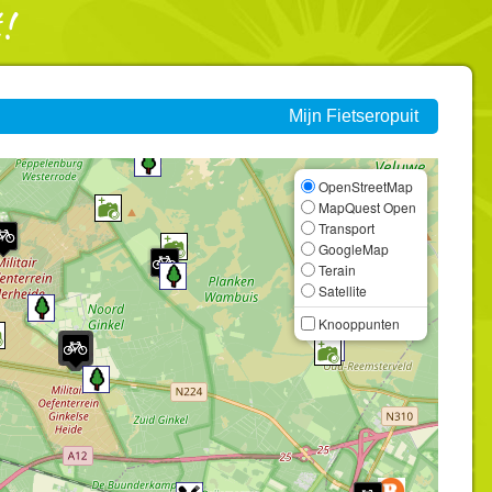
Mijn Fietseropuit
OpenStreetMap
MapQuest Open
Transport
GoogleMap
Terain
Satellite
Knooppunten