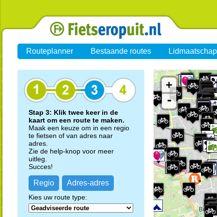
Routeplanner
Bestaande routes
Lidmaatschap
+
-
Stap 3: Klik twee keer in de
kaart om een route te maken.
Maak een keuze om in een regio
te fietsen of van adres naar
adres.
Zie de help-knop voor meer
uitleg.
Succes!
Regio
Adres-adres
Kies uw route type: