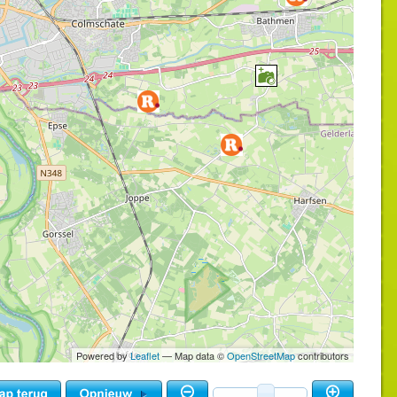
Powered by
Leaflet
— Map data ©
OpenStreetMap
contributors