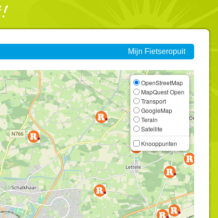
Mijn Fietseropuit
OpenStreetMap
MapQuest Open
Transport
GoogleMap
Terain
Satellite
Knooppunten