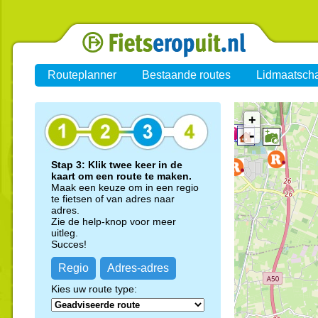
Routeplanner
Bestaande routes
Lidmaatsch
+
-
Stap 3: Klik twee keer in de
kaart om een route te maken.
Maak een keuze om in een regio
te fietsen of van adres naar
adres.
Zie de help-knop voor meer
uitleg.
Succes!
Regio
Adres-adres
Kies uw route type: