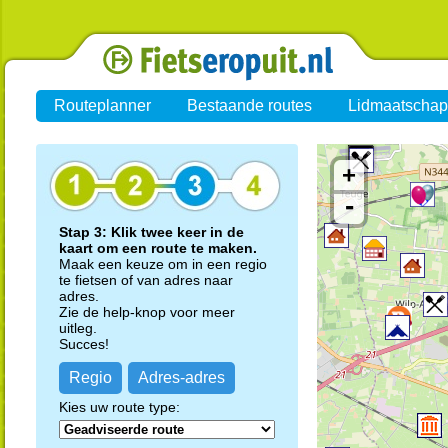
Routeplanner
Bestaande routes
Lidmaatschap
+
-
Stap 3: Klik twee keer in de
kaart om een route te maken.
Maak een keuze om in een regio
te fietsen of van adres naar
adres.
Zie de help-knop voor meer
uitleg.
Succes!
Regio
Adres-adres
Kies uw route type: