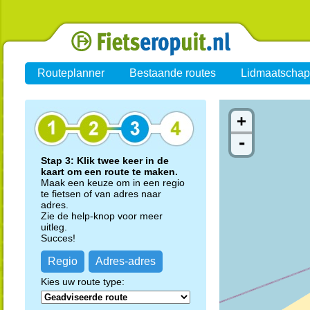
Routeplanner
Bestaande routes
Lidmaatschap
+
-
Stap 3: Klik twee keer in de
kaart om een route te maken.
Maak een keuze om in een regio
te fietsen of van adres naar
adres.
Zie de help-knop voor meer
uitleg.
Succes!
Regio
Adres-adres
Kies uw route type: