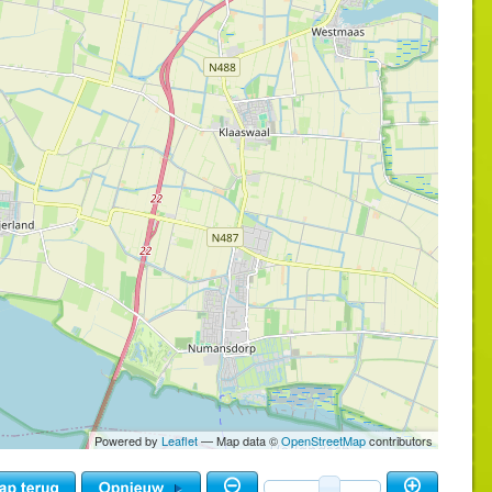
Powered by
Leaflet
— Map data ©
OpenStreetMap
contributors