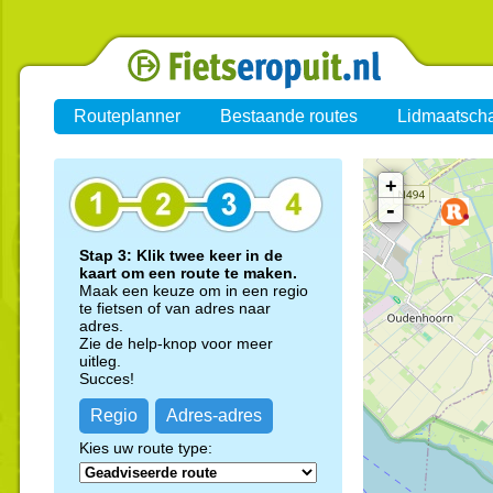
Routeplanner
Bestaande routes
Lidmaatsch
+
-
Stap 3: Klik twee keer in de
kaart om een route te maken.
Maak een keuze om in een regio
te fietsen of van adres naar
adres.
Zie de help-knop voor meer
uitleg.
Succes!
Regio
Adres-adres
Kies uw route type: