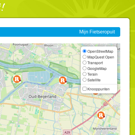
Mijn Fietseropuit
OpenStreetMap
MapQuest Open
Transport
GoogleMap
Terain
Satellite
Knooppunten