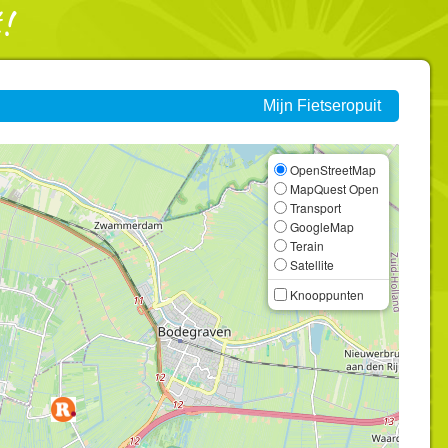
Mijn Fietseropuit
OpenStreetMap
MapQuest Open
Transport
GoogleMap
Terain
Satellite
Knooppunten