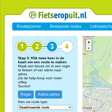
Routeplanner
Bestaande routes
Lidmaatsch
+
-
Stap 3: Klik twee keer in de
kaart om een route te maken.
Maak een keuze om in een regio
te fietsen of van adres naar
adres.
Zie de help-knop voor meer
uitleg.
Succes!
Regio
Adres-adres
Kies uw route type: